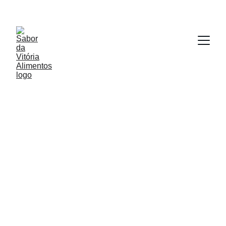
DESCONTOS IMPERDÍVEIS, PEÇA AGORA PELO 
WHATSAPP!
FAÇA SEU PEDIDO
Sabor e 
Qualidade
Deliciosos salgados para todas as 
ocasiões.