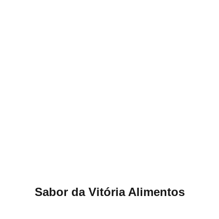
Atacado e Varejo
Produtos frescos para atender todos os 
gostos.
Explore
Sabor da Vitória Alimentos